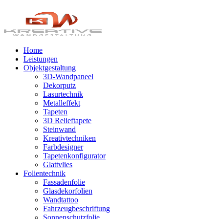
Home
Leistungen
Objektgestaltung
3D-Wandpaneel
Dekorputz
Lasurtechnik
Metalleffekt
Tapeten
3D Relieftapete
Steinwand
Kreativtechniken
Farbdesigner
Tapetenkonfigurator
Glattvlies
Folientechnik
Fassadenfolie
Glasdekorfolien
Wandtattoo
Fahrzeugbeschriftung
Sonnenschutzfolie