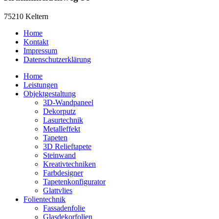
75210 Keltern
Home
Kontakt
Impressum
Datenschutzerklärung
Home
Leistungen
Objektgestaltung
3D-Wandpaneel
Dekorputz
Lasurtechnik
Metalleffekt
Tapeten
3D Relieftapete
Steinwand
Kreativtechniken
Farbdesigner
Tapetenkonfigurator
Glattvlies
Folientechnik
Fassadenfolie
Glasdekorfolien